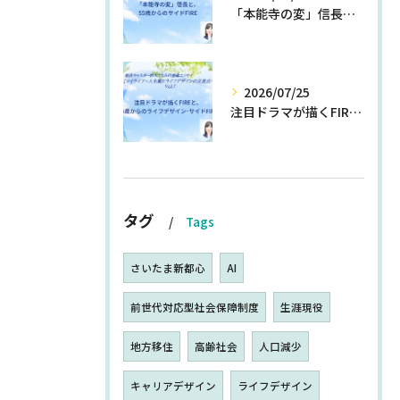
「本能寺の変」信長と、55歳からのサイドFIRE
2026/07/25
注目ドラマが描くFIREと、55歳からのライフデザイン・サイドFIRE
タグ
Tags
さいたま新都心
AI
前世代対応型社会保障制度
生涯現役
地方移住
高齢社会
人口減少
キャリアデザイン
ライフデザイン