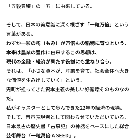
「五穀豊穣」の「五」に由来している。
そして、日本の美意識に深く根ざす
「一粒万倍」
という
言葉がある。
わずか一粒の籾（もみ）が万倍もの稲穂に育つという、
本来は農業の豊作に由来するこの思想は、
現代の金融・経済が果たす役割にも重なり合う。
それは、「小さな資本が、産業を育て、社会全体へ大き
な価値を生み出していく」という、
兜町が担ってきた資本主義の美しい好循環そのものなの
だ。
​私がキャスターとして歩んできた22年の経済の現場。
そして、音声表現者として関わらせていただいている、
日本最古の歴史書『古事記』の神話をベースにした
総合
芸術舞台『一粒萬倍 A SEED』
。