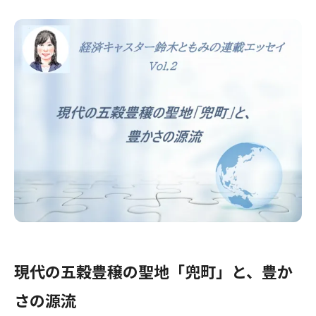
現代の五穀豊穣の聖地「兜町」と、豊か
さの源流