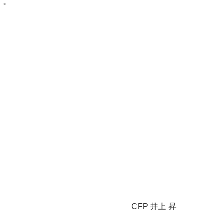
す。
CFP 井上 昇