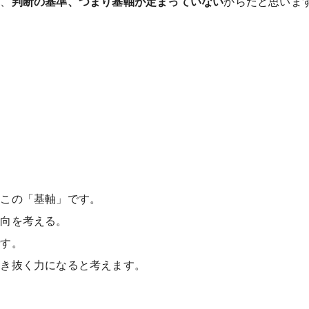
く、
判断の基準、つまり基軸が定まっていない
からだと思いま
はこの「基軸」です。
方向を考える。
です。
生き抜く力になると考えます。