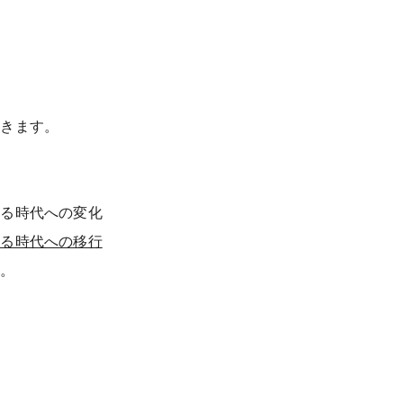
、
いきます。
る時代への変化
する時代への移行
す。