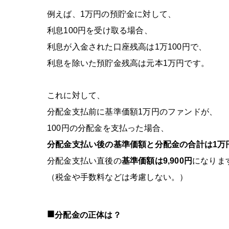
例えば、
1
万円の預貯金に対して、
利息
100
円を受け取る場合、
利息が入金された口座残高は
1
万
100
円で、
利息を除いた預貯金残高は元本
1
万円です。
これに対して、
分配金支払前に基準価額
1
万円のファンドが、
100
円の分配金を支払った場合、
分配金支払い
後の基準価額と分配金の合計は
1
万
分配金支払い直後の
基準価額は
9,900
円
になりま
（税金や手数料などは考慮しない。）
■
分配金の正体は？