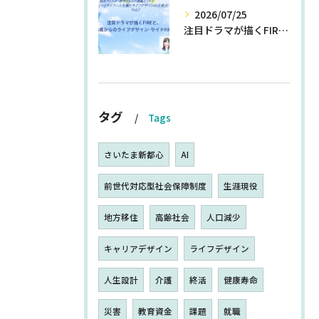
2026/07/25
注目ドラマが描くFIREと、55歳からのライフデザイン・サイドFIRE
タグ
Tags
さいたま新都心
AI
前世代対応型社会保障制度
生涯現役
地方移住
高齢社会
人口減少
キャリアデザイン
ライフデザイン
人生設計
介護
終活
健康寿命
災害
教育資金
課題
就職