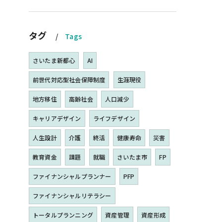
タグ
Tags
さいたま新都心
AI
前世代対応型社会保障制度
生涯現役
地方移住
高齢社会
人口減少
キャリアデザイン
ライフデザイン
人生設計
介護
終活
健康寿命
災害
教育資金
課題
就職
さいたま市
FP
ファイナンシャルプランナー
PFP
ファイナンシャルリテラシー
トータルプランニング
資産管理
資産形成