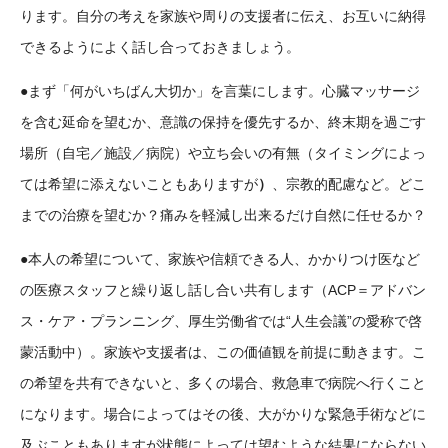
ります。自分の考えを家族や周りの支援者に伝え、お互いに納得
できるようによく話し合っておきましょう。
まず「何がいちばん大切か」を言葉にします。心臓マッサージ
●
を含む延命を望むか、意識の保持を優先するか、終末期を過ごす
場所（自宅／施設／病院）や立ち会いの有無（タイミングによっ
ては希望に添えないこともありますが
）
、宗教的配慮など。どこ
までの治療を望むか？痛みを軽減し出来るだけ自然に任せるか？
本人の希望について、家族や信頼できる人、かかりつけ医など
●
の医療スタッフと繰り返し話し合い共有します（ACP＝アドバン
ス・ケア・プランニング、厚生労働省では“人生会議”の愛称で啓
蒙活動中）。家族や支援者は、この価値観を前提に動きます。こ
の希望を共有できないと、多くの場合、救急車で病院へ行くこと
になります。場合によってはその後、大がかりな緊急手術などに
及ぶこともありますが状態によっては望むような結果にならない