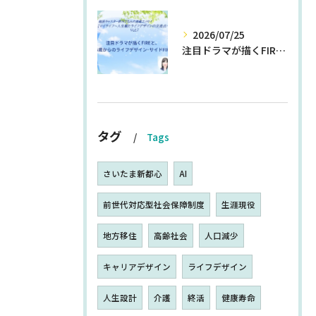
2026/07/25
注目ドラマが描くFIREと、55歳からのライフデザイン・サイドFIRE
タグ
Tags
さいたま新都心
AI
前世代対応型社会保障制度
生涯現役
地方移住
高齢社会
人口減少
キャリアデザイン
ライフデザイン
人生設計
介護
終活
健康寿命