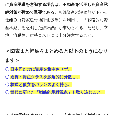
に
資産承継を意識する場合は、不動産を活用した資産承
継対策が極めて重要
である。相続資産の評価額が下がる
仕組み（貸家建付地評価減等）を利用し、「戦略的な資
産承継」を意識した詳細設計が求められる。ただし、立
地、流動性、維持コストには十分注意すること。
＜図表１と補足をまとめると以下のようになり
ます＞
〇
日本円だけに資産を集中させず、
〇
通貨・資産クラスを多角的に分散し、
〇
株式と債券をバランスよく持ち、
〇
世代に応じた「戦略的承継視点」も取り込むこと。