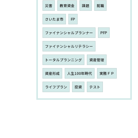
災害
教育資金
課題
就職
さいたま市
FP
ファイナンシャルプランナー
PFP
ファイナンシャルリテラシー
トータルプランニング
資産管理
資産形成
人生100年時代
実務ＦＰ
ライフプラン
投資
テスト