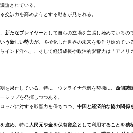
が議論されている。
ける交渉力を高めようとする動きが見られる。
く、
新たなプレイヤー
として自らの立場を主張し始めているの
という新しい勢力
が、多極化した世界の未来を形作り始めてい
からインド洋へ」、そして経済成長や政治的影響力は「アメリ
役割を果たしている。特に、ウクライナ危機を契機に、
西側諸
ダーシップを発揮しつつある。
ーロッパに対する影響力を保ちつつ、
中国と経済的な協力関係
却を進め
、特に
人民元や金を保有資産として利用することを積