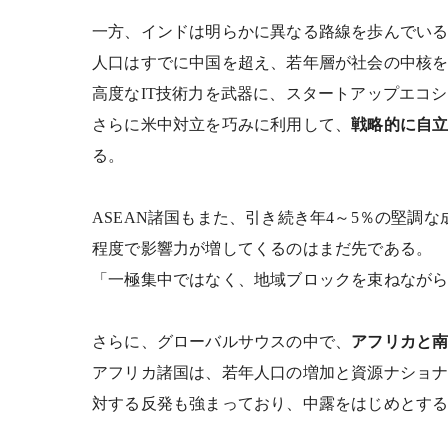
一方、インドは明らかに異なる路線を歩んでい
人口はすでに中国を超え、若年層が社会の中核
高度なIT技術力を武器に、スタートアップエコ
さらに米中対立を巧みに利用して、
戦略的に自
る。
ASEAN
諸国もまた、引き続き年4～5％の堅調な
程度で影響力が増してくるのはまだ先である。
「一極集中ではなく、地域ブロックを束ねなが
さらに、グローバルサウスの中で、
アフリカと
アフリカ諸国は、若年人口の増加と資源ナショ
対する反発も強まっており、中露をはじめとす