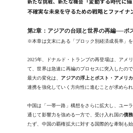
「変動する時代に備
新たな挑戦、新たな機会
不確実な未来を守るための戦略とファイナ
第2章：アジアの台頭と世界の再編──ポ
※本章は文末にある「ブロック別経済成長率」
2025
年、ドナルド・トランプの再登場は、アメリ
て、世界は急速に再編のプロセスに突入したの
最大の変化は、
アジアの浮上とポスト・アメリ
連携を強化していく方向性に進むことが求めら
中国は「一帯一路」構想をさらに拡大し、ユー
通じて影響力を強める一方で、受け入れ国の
債
たず、中国の覇権拡大に対する国際的な牽制も