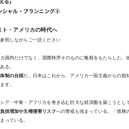
える」
ンシャル・プランニング③
スト・アメリカの時代へ
を参照しながらご一読ください
カ国内だけでなく、国際秩序そのものに亀裂をもたらした。彼
である。
カ体制の台頭
だ。日本はこれから、アメリカ一国主義からの脱
れます。
ラシア・中東・アフリカを巻き込む巨大な経済圏を築こうとし
務負担増加や主権侵害リスク
への警戒も強まっている。「債務の罠
始まっている。