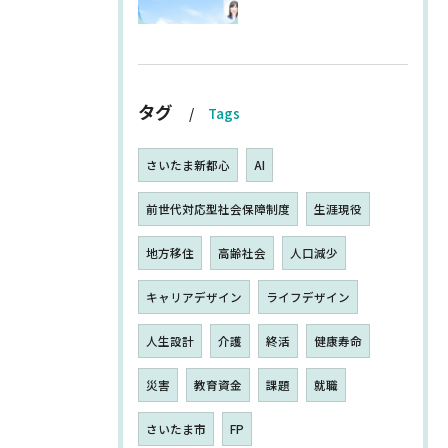
タグ
Tags
さいたま新都心
AI
前世代対応型社会保障制度
生涯現役
地方移住
高齢社会
人口減少
キャリアデザイン
ライフデザイン
人生設計
介護
終活
健康寿命
災害
教育資金
課題
就職
さいたま市
FP