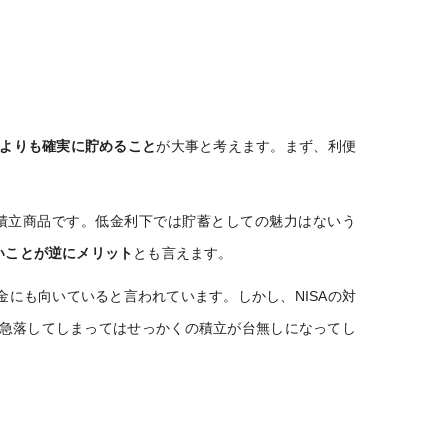
よりも確実に貯めること
が大事と考えます。まず、利便
積立商品です。低金利下では貯蓄としての魅力はないう
いことが逆にメリット
とも言えます。
金にも向いていると言われています。しかし、NISAの対
く急落してしまってはせっかくの積立が台無しになってし