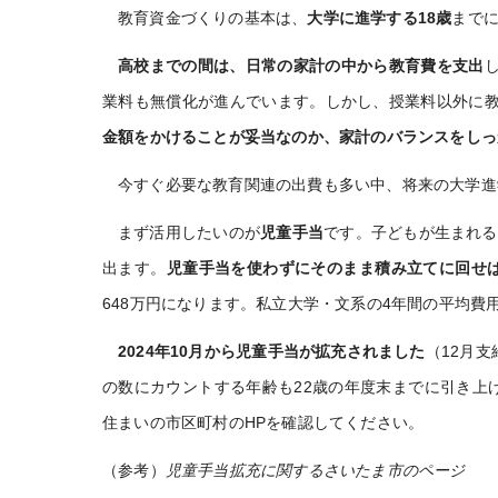
教育資金づくりの基本は、
大学に進学する18歳
まで
高校までの間は、日常の家計の中から教育費を支出
業料も無償化が進んでいます。しかし、授業料以外に
金額をかけることが妥当なのか、家計のバランスをしっ
今すぐ必要な教育関連の出費も多い中、将来の大学進
まず活用したいのが
児童手当
です。子どもが生まれる
出ます。
児童手当を使わずにそのまま積み立てに回せば
648万円になります。私立大学・文系の4年間の平均費
2024年10月から児童手当が拡充されました
（12月
の数にカウントする年齢も22歳の年度末までに引き上
住まいの市区町村のHPを確認してください。
（参考）
児童手当拡充に関するさいたま市のページ