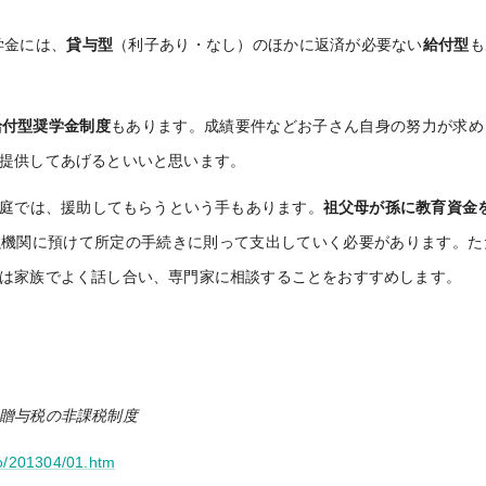
学金には、
貸与型
（利子あり・なし）のほかに返済が必要ない
給付型
も
給付型奨学金制度
もあります。成績要件などお子さん自身の努力が求め
提供してあげるといいと思います。
庭では、援助してもらうという手もあります。
祖父母が孫に教育資金
金融機関に預けて所定の手続きに則って支出していく必要があります。
は家族でよく話し合い、専門家に相談することをおすすめします。
贈与税の非課税制度
yo/201304/01.htm