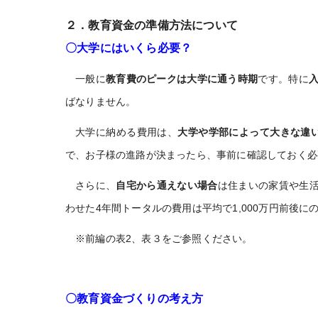
２．教育資金の準備方法について
〇大学にはいくら必要？
一般に
教育費のピークは大学に通う時期
です。特に
ばなりません。
大学に納める費用は、
大学や学部によって大きな違
で、お子様の進路が決まったら、事前に確認しておく必
さらに、
自宅から通えない場合
は住まいの家賃や生
わせた4年間トータルの費用は平均で1,000万円前後
※前編の表2、表３をご参照ください。
〇教育資金づくりの考え方