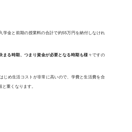
入学金と前期の授業料の合計で約55万円を納付しなけれ
決まる時期、つまり資金が必要となる時期も様
々ですの
はじめ生活コストが非常に高いので、学費と生活費を合
段と重くなります。