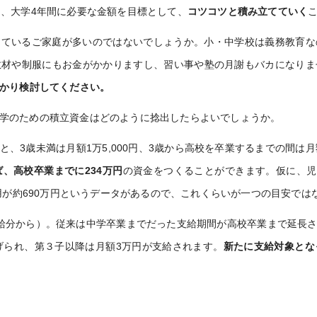
に、大学4年間に必要な金額を目標として、
コツコツと積み立てていく
しているご家庭が多いのではないでしょうか。小・中学校は義務教育な
教材や制服にもお金がかかりますし、習い事や塾の月謝もバカになりま
かり検討してください。
学のための積立資金はどのように捻出したらよいでしょうか。
と、3歳未満は月額1万5,000円、3歳から高校を卒業するまでの間は
、高校卒業までに234万円
の資金をつくることができます。仮に、児
用が約690万円というデータがあるので、これくらいが一つの目安では
支給分から）。従来は中学卒業までだった支給期間が高校卒業まで延長
げられ、第３子以降は月額3万円が支給されます。
新たに支給対象とな