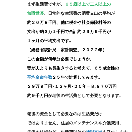
まず生活費ですが、
６５歳以上で二人以上の
無職世帯
、日常的な生活費の消費支出の平均が
約２６万８千円、他に税金や社会保険料等の
支出が約３万１千円で合計約２９万９千円が
。
１ヶ月の平均支出です
（総務省統計局「家計調査」２０２２年）
この金額が何年分必要でしょうか。
妻が夫よりも長生きすると考えて、６５歳女性の
平均余命年数
２５年で計算してみます。
２９万９千円×１２ヶ月×２５年＝８
,
９７０万円
約９千万円
が老後の生活費として必要となります。
老後の資金として必要なのは生活費だけ
ではありません。住居のメンテナンスや介護費用、