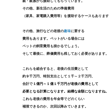
親・親族から援助してもらっています。
その他、新生活のための準備費用
（家具、家電購入費用等）を援助するケースもあります
その他、旅行などの老後の
趣味
に要する
費用もあります。ペットがいる場合には
ペットの飼育費用も掛かるでしょう。
そして最後に、葬儀費用も残しておく必要があります。
これらを総合すると、老後の生活費として
約
９
千万円、特別支出として１千～２千万円、
合計で
１億円～１億１千万円が老後の費用として
必要となる計算になります。結構な金額になりますね。
これら
老後の費用を年金等でどのくらい
補填できるのか、次回以降みていきます。