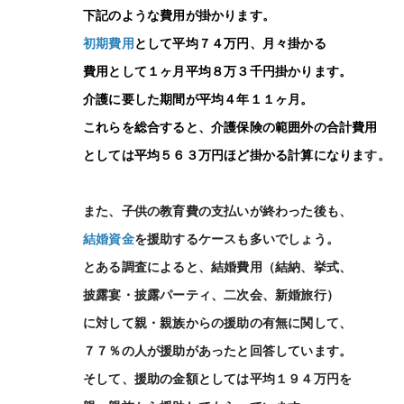
下記のような費用が掛かります。
初期費用
として平均７４万円、月々掛かる
費用として１ヶ月平均８万３千円掛かります。
介護に要した期間が平均４年１１ヶ月。
これらを総合すると、介護保険の範囲外の合計費用
としては平均５６３万円ほど掛かる計算になりま
す。
また、子供の教育費の支払いが終わった後も、
結婚資金
を援助するケースも多いでしょう。
とある調査によると、
結婚費用（結納、挙式、
披露宴・披露パーティ、二次会、新婚旅行）
に対して親・親族からの援助の有無に関して、
７７％の人が援助があったと回答しています。
そして、援助の金額としては平均１９４万円を