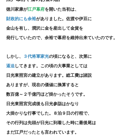
徳川家康が
江戸幕府
を開いた当初は、
財政的にも余裕
がありました。佐渡や伊豆に
金山を有し、潤沢に金を産出して金貨を
発行していたので、余裕で幕府を維持出来ていたのです。
しかし、
３代将軍家光
の頃になると、次第に
逼迫
してきます。この頃の大事業としては
日光東照宮の建立があります。総工費は諸説
ありますが、現在の価値に換算すると
数百億～２千億円ほど掛かったそうです。
日光東照宮完成後も日光参詣はかなり
大掛かりな行事でした。８泊９日の行程で、
その行列は先頭が日光に到着した時に最後尾は
まだ江戸だったとも言われています。