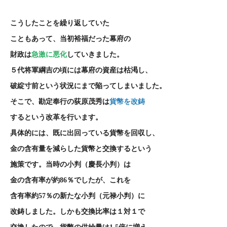
こうしたことを繰り返していた
こともあって、当初裕福だった幕府の
財政は
急激に悪化
していきました。
５代将軍綱吉の頃には幕府の資産は枯渇し、
破綻寸前という状況にまで陥ってしまいました。
そこで、勘定奉行の荻原茂秀は
貨幣を改鋳
するという改革を行います。
具体的には、既に出回っている貨幣を回収し、
金の含有量を減らした貨幣と交換するという
施策です。当時の小判（慶長小判）は
金の含有率が約
86
％でしたが、これを
含有率約
57
％の新たな小判（元禄小判）に
改鋳しました。しかも交換比率は１対１で