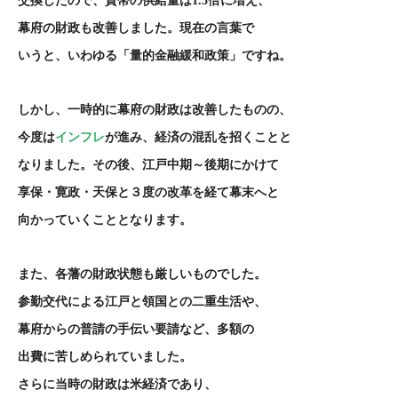
交換したので、貨幣の供給量は
1.5
倍に増え、
幕府の財政も改善しました。現在の言葉で
いうと、いわゆる「量的金融緩和政策」ですね。
しかし、一時的に幕府の財政は改善したものの、
今度は
インフレ
が進み、経済の混乱を招くことと
なりました。その後、江戸中期～後期にかけて
享保・寛政・天保と３度の改革を経て幕末へと
向かっていくこととなります。
また、各藩の財政状態も厳しいものでした。
参勤交代による江戸と領国との二重生活や、
幕府からの普請の手伝い要請など、多額の
出費に苦しめられていました。
さらに当時の財政は米経済であり、