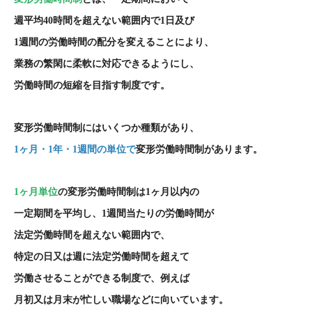
週平均
40
時間を超えない範囲内で
1
日及び
1
週間の労働時間の配分を変えることにより、
業務の繁閑に柔軟に対応できるようにし、
労働時間の短縮を目指す制度です。
変形労働時間制にはいくつか種類があり、
1
ヶ月・
1
年・
1
週間の単位で
変形労働時間制があります。
1
ヶ月単位
の変形労働時間制は
1
ヶ月以内の
一定期間を平均し、
1
週間当たりの労働時間が
法定労働時間を超えない範囲内で、
特定の日又は週に法定労働時間を超えて
労働させることができる制度で、例えば
月初又は月末が忙しい職場などに向いています。