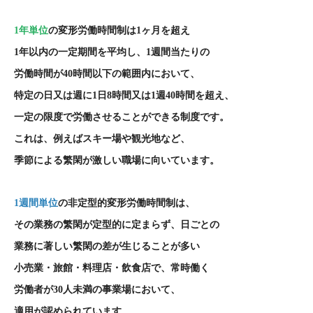
1
年単位
の変形労働時間制は
1
ヶ月を超え
1
年以内の一定期間を平均し、
1
週間当たりの
労働時間が
40
時間以下の範囲内において、
特定の日又は週に
1
日
8
時間又は
1
週
40
時間を超え、
一定の限度で労働させることができる制度です。
これは、例えばスキー場や観光地など、
季節による繁閑が激しい職場に向いています。
1
週間単位
の非定型的変形労働時間制は、
その業務の繁閑が定型的に定まらず、日ごとの
業務に著しい繁閑の差が生じることが多い
小売業・旅館・料理店・飲食店で、常時働く
労働者が
30
人未満の事業場において、
適用が認められています。