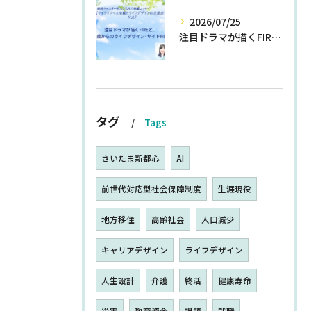
2026/07/25
注目ドラマが描くFIREと、55歳からのライフデザイン・サイドFIRE
タグ
Tags
さいたま新都心
AI
前世代対応型社会保障制度
生涯現役
地方移住
高齢社会
人口減少
キャリアデザイン
ライフデザイン
人生設計
介護
終活
健康寿命
災害
教育資金
課題
就職