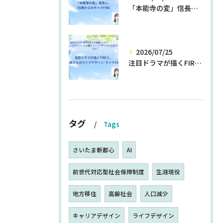
「本能寺の変」信長と、55歳からのサイドFIRE
2026/07/25
注目ドラマが描くFIREと、55歳からのライフデザイン・サイドFIRE
タグ
Tags
さいたま新都心
AI
前世代対応型社会保障制度
生涯現役
地方移住
高齢社会
人口減少
キャリアデザイン
ライフデザイン