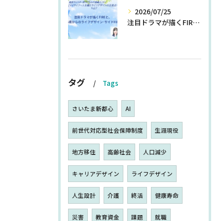
2026/07/25
注目ドラマが描くFIREと、55歳からのライフデザイン・サイドFIRE
タグ
Tags
さいたま新都心
AI
前世代対応型社会保障制度
生涯現役
地方移住
高齢社会
人口減少
キャリアデザイン
ライフデザイン
人生設計
介護
終活
健康寿命
災害
教育資金
課題
就職