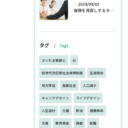
2024/04/03
保険を見直しするタイミングとは
タグ
Tags
さいたま新都心
AI
前世代対応型社会保障制度
生涯現役
地方移住
高齢社会
人口減少
キャリアデザイン
ライフデザイン
人生設計
介護
終活
健康寿命
災害
教育資金
課題
就職