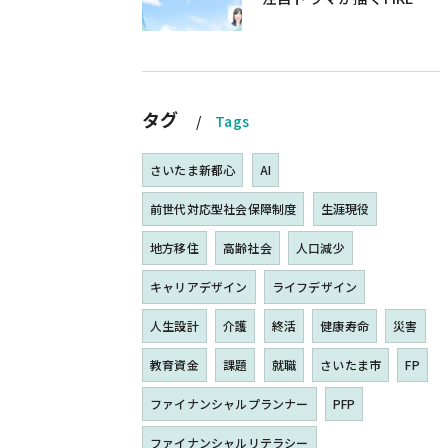
タグ
Tags
さいたま新都心
AI
前世代対応型社会保障制度
生涯現役
地方移住
高齢社会
人口減少
キャリアデザイン
ライフデザイン
人生設計
介護
終活
健康寿命
災害
教育資金
課題
就職
さいたま市
FP
ファイナンシャルプランナー
PFP
ファイナンシャルリテラシー