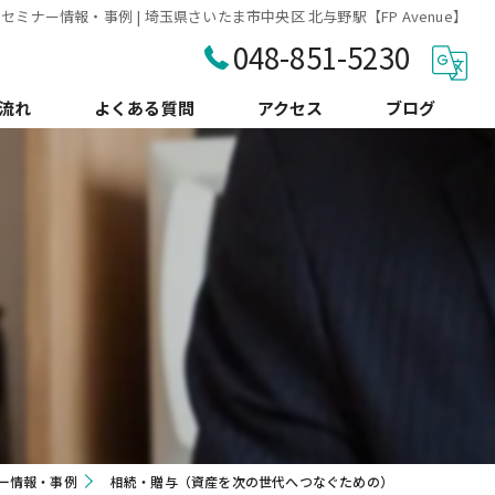
ミナー情報・事例 | 埼玉県さいたま市中央区 北与野駅【FP Avenue】
048-851-5230
流れ
よくある質問
アクセス
ブログ
コラム
ー情報・事例
相続・贈与（資産を次の世代へつなぐための）