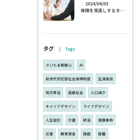
2024/04/03
保険を見直しするタイミングとは
タグ
Tags
さいたま新都心
AI
前世代対応型社会保障制度
生涯現役
地方移住
高齢社会
人口減少
キャリアデザイン
ライフデザイン
人生設計
介護
終活
健康寿命
災害
教育資金
課題
就職