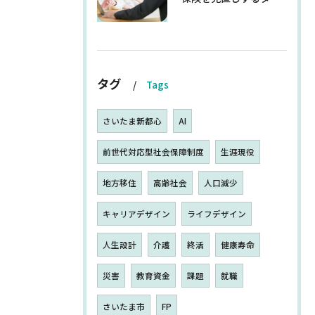
タグ
Tags
さいたま新都心
AI
前世代対応型社会保障制度
生涯現役
地方移住
高齢社会
人口減少
キャリアデザイン
ライフデザイン
人生設計
介護
終活
健康寿命
災害
教育資金
課題
就職
さいたま市
FP