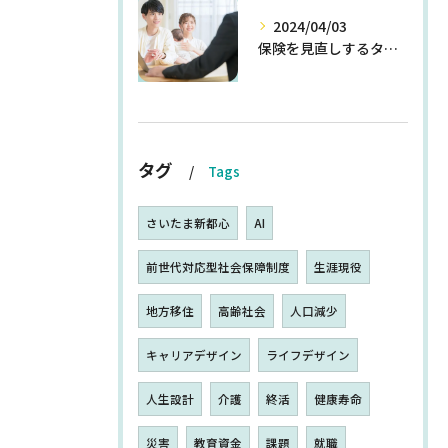
2024/04/03
保険を見直しするタイミングとは
タグ
Tags
さいたま新都心
AI
前世代対応型社会保障制度
生涯現役
地方移住
高齢社会
人口減少
キャリアデザイン
ライフデザイン
人生設計
介護
終活
健康寿命
災害
教育資金
課題
就職