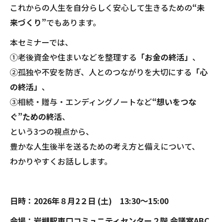
これからの人生を自分らしく安心して生きるための
“未
来づくり”
でもあります。
本セミナーでは、
①老後資金や住まいなどを整理する
「お金の終活」
、
②孤独や不安を防ぎ、人とのつながりを大切にする
「心
の終活」
、
③相続・贈与・エンディングノートなど
“想いをつな
ぐ”ための終活
、
という3つの視点から、
豊かな人生後半を送るための考え方と備えについて、
わかりやすくお話しします。
日時：202
6年８月2２日 (土) 13:30～15:00
会場：
岩槻駅東口コミュニティセンター
２階 会議室ABC