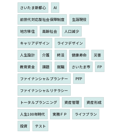
さいたま新都心
AI
前世代対応型社会保障制度
生涯現役
地方移住
高齢社会
人口減少
キャリアデザイン
ライフデザイン
人生設計
介護
終活
健康寿命
災害
教育資金
課題
就職
さいたま市
FP
ファイナンシャルプランナー
PFP
ファイナンシャルリテラシー
トータルプランニング
資産管理
資産形成
人生100年時代
実務ＦＰ
ライフプラン
投資
テスト